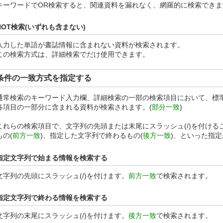
キーワードでOR検索すると、関連資料を漏れなく、網羅的に検索できま
NOT検索(いずれも含まない)
入力した単語が書誌情報に含まれない資料が検索されます。
この検索方式は、詳細検索でだけ使用できます。
条件の一致方式を指定する
通常検索のキーワード入力欄、詳細検索の一部の検索項目において、標
各項目の一部分に含まれる資料が検索されます。(
部分一致
)
これらの検索項目で、文字列の先頭または末尾にスラッシュ(/)を付け
もの(
前方一致
)、指定した文字列で終わるもの(
後方一致
)、といった指
指定文字列で始まる情報を検索する
文字列の先頭にスラッシュ(/)を付けます。
前方一致
で検索されます。
指定文字列で終わる情報を検索する
文字列の末尾にスラッシュ(/)を付けます。
後方一致
で検索されます。