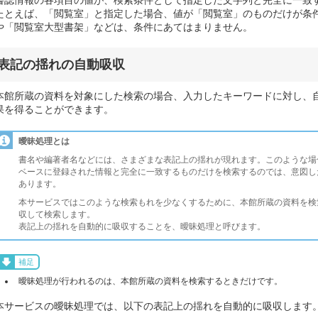
たとえば、「閲覧室」と指定した場合、値が「閲覧室」のものだけが条
や「閲覧室大型書架」などは、条件にあてはまりません。
表記の揺れの自動吸収
本館所蔵の資料を対象にした検索の場合、入力したキーワードに対し、
果を得ることができます。
曖昧処理とは
書名や編著者名などには、さまざまな表記上の揺れが現れます。このような場
ベースに登録された情報と完全に一致するものだけを検索するのでは、意図し
あります。
本サービスではこのような検索もれを少なくするために、本館所蔵の資料を検
収して検索します。
表記上の揺れを自動的に吸収することを、曖昧処理と呼びます。
補足
曖昧処理が行われるのは、本館所蔵の資料を検索するときだけです。
本サービスの曖昧処理では、以下の表記上の揺れを自動的に吸収します