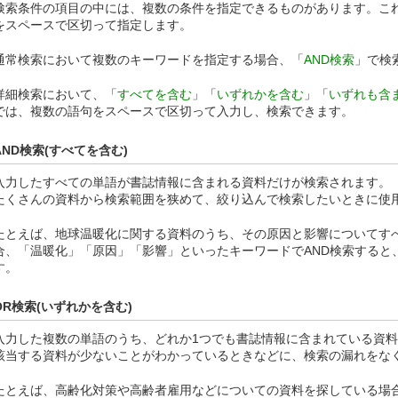
検索条件の項目の中には、複数の条件を指定できるものがあります。こ
をスペースで区切って指定します。
通常検索において複数のキーワードを指定する場合、「
AND検索
」で検
詳細検索において、「
すべてを含む
」「
いずれかを含む
」「
いずれも含
では、複数の語句をスペースで区切って入力し、検索できます。
AND検索(すべてを含む)
入力したすべての単語が書誌情報に含まれる資料だけが検索されます。
たくさんの資料から検索範囲を狭めて、絞り込んで検索したいときに使
たとえば、地球温暖化に関する資料のうち、その原因と影響についてす
合、「温暖化」「原因」「影響」といったキーワードでAND検索すると
す。
OR検索(いずれかを含む)
入力した複数の単語のうち、どれか1つでも書誌情報に含まれている資
該当する資料が少ないことがわかっているときなどに、検索の漏れをな
たとえば、高齢化対策や高齢者雇用などについての資料を探している場