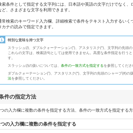
検索条件として指定する文字列には、日本語や英語の文字だけでなく、
など、さまざまな文字を利用できます。
通常検索のキーワード入力欄、詳細検索で条件をテキスト入力するいく
タカナの読みで指定できます。
特別な意味を持つ文字
スラッシュ(/)、ダブルクォーテーション(“)、アスタリスク(*)、文字列の先頭
これらの文字は、検索語句としては使用できません。高度な条件指定を行うと
す。
スラッシュ(/)の扱いについては、
条件の一致方式を指定する
を参照してくださ
ダブルクォーテーション(”)、アスタリスク(*)、文字列の先頭のシャープ(#)
法
を参照してください。
条件の指定方法
1つの入力欄に複数の条件を指定する方法、条件の一致方式を指定する
1つの入力欄に複数の条件を指定する